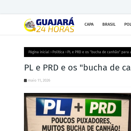
CAPA
BRASIL
POL
Página inicial
Política
PL e PRD e os "bucha de canhão" para 
PL e PRD e os "bucha de ca
maio 11, 2026