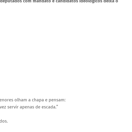
, deputados com mandato e candidatos ideológicos deixa o
 menores olham a chapa e pensam:
lvez servir apenas de escada.”
dos.