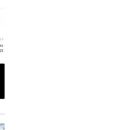
S
as
25