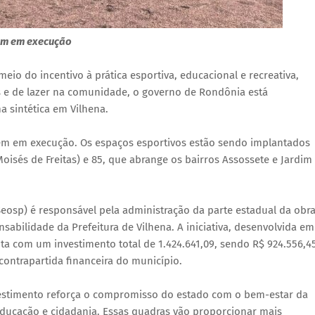
uem em execução
io do incentivo à prática esportiva, educacional e recreativa,
s e de lazer na comunidade, o governo de Rondônia está
a sintética em Vilhena.
uem em execução. Os espaços esportivos estão sendo implantados
Moisés de Freitas) e 85, que abrange os bairros Assossete e Jardim
Seosp) é responsável pela administração da parte estadual da obra
sabilidade da Prefeitura de Vilhena. A iniciativa, desenvolvida em
ta com um investimento total de 1.424.641,09, sendo R$ 924.556,4
ontrapartida financeira do município.
estimento reforça o compromisso do estado com o bem-estar da
educação e cidadania. Essas quadras vão proporcionar mais