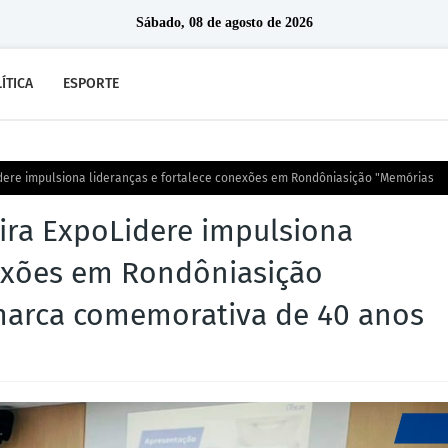
Sábado, 08 de agosto de 2026
ÍTICA
ESPORTE
Lidere impulsiona lideranças e fortalece conexões em Rondôniasição "Memórias
eira ExpoLidere impulsiona
nexões em Rondôniasição
marca comemorativa de 40 anos