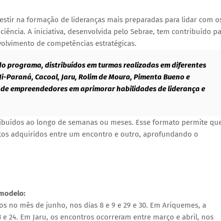
tir na formação de lideranças mais preparadas para lidar com o
ência. A iniciativa, desenvolvida pelo Sebrae, tem contribuído p
olvimento de competências estratégicas.
do programa, distribuídos em turmas realizadas em diferentes
Ji-Paraná, Cacoal, Jaru, Rolim de Moura, Pimenta Bueno e
se de empreendedores em aprimorar habilidades de liderança e
ibuídos ao longo de semanas ou meses. Esse formato permite qu
ntos adquiridos entre um encontro e outro, aprofundando o
 modelo:
s no mês de junho, nos dias 8 e 9 e 29 e 30. Em Ariquemes, a
3 e 24. Em Jaru, os encontros ocorreram entre março e abril, nos