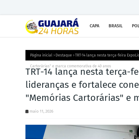
CAPA
BRASIL
POL
Página inicial
Destaque
TRT-14 lança nesta terça-feira Expo
Cartorárias" e marca comemorativa de 40 anos
TRT-14 lança nesta terça-f
lideranças e fortalece co
"Memórias Cartorárias" e 
maio 11, 2026