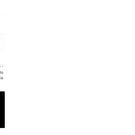
S
to
ia