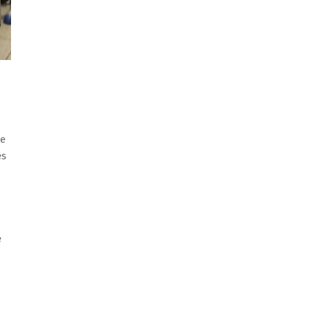
o
de
es
e