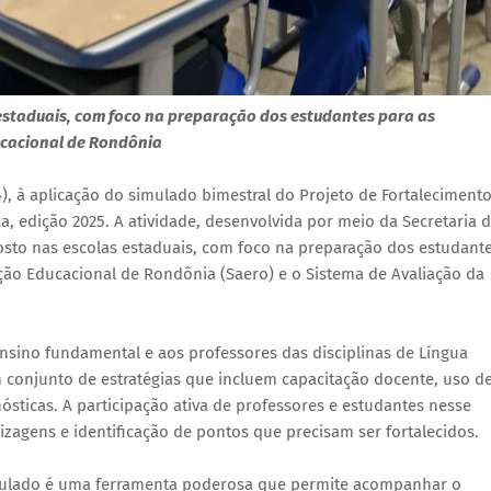
 estaduais, com foco na preparação dos estudantes para as
ucacional de Rondônia
), à aplicação do simulado bimestral do Projeto de Fortaleciment
 edição 2025. A atividade, desenvolvida por meio da Secretaria 
osto nas escolas estaduais, com foco na preparação dos estudant
ção Educacional de Rondônia (Saero) e o Sistema de Avaliação da
nsino fundamental e aos professores das disciplinas de Língua
 conjunto de estratégias que incluem capacitação docente, uso d
nósticas. A participação ativa de professores e estudantes nesse
gens e identificação de pontos que precisam ser fortalecidos.
mulado é uma ferramenta poderosa que permite acompanhar o