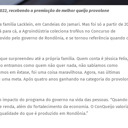
 2022, recebendo a premiação de melhor queijo provolone
a família Lacklein, em Candeias do Jamari. Mas foi só a partir de 2
á para cá, a Agroindústria coleciona troféus no Concurso de
ovido pelo governo de Rondônia, e se tornou referência quando 
ue surpreendeu até a própria família. Quem conta é Jéssica Felix
início entramos como quem não quer nada, não sabíamos como
mos em êxtase, foi uma coisa maravilhosa. Agora, nas últimas
u uma meta. Após quatro anos ganhando na categoria do provolo
o impacto do programa do governo na vida das pessoas. “Quando
 renda, além do fortalecimento da economia. O ConQueijo valori
 a qualidade do que é produzido em Rondônia.”