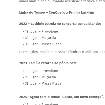
ainda mais o apoio, levando assistência técnica e a
Linha do Tempo – ConQueijo x Família Lacklein
2022 – Lacklein estreia no concurso conquistando:
1º lugar – Provolone
3º lugar – Muçarela
3º lugar – Massa Filada
Premiações incluíram missões técnicas e análises labo
2023- Família retorna ao pódio com:
1º lugar – Provolone
2º lugar – Muçarela
3º lugar – Massa Filada
2024– Agora com o tema: “Cacau, um novo começo”, f
1º lugar – Provolone