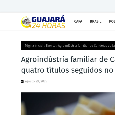
CAPA
BRASIL
POL
Página inicial
Evento
Agroindústria familiar de Candeias do J
Agroindústria familiar de 
quatro títulos seguidos n
agosto 29, 2025