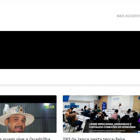
MAIS RECENTE
 quem vive a Quadrilha
TRT-14 lança nesta terça-feira