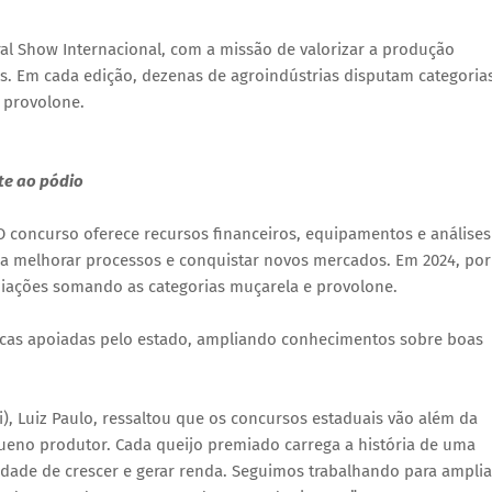
l Show Internacional, com a missão de valorizar a produção
ais. Em cada edição, dezenas de agroindústrias disputam categoria
 provolone.
te ao pódio
O concurso oferece recursos financeiros, equipamentos e análises
 a melhorar processos e conquistar novos mercados. Em 2024, por
emiações somando as categorias muçarela e provolone.
icas apoiadas pelo estado, ampliando conhecimentos sobre boas
ri), Luiz Paulo, ressaltou que os concursos estaduais vão além da
ueno produtor. Cada queijo premiado carrega a história de uma
dade de crescer e gerar renda. Seguimos trabalhando para amplia