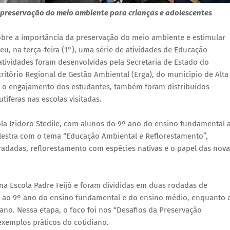
a preservação do meio ambiente para crianças e adolescentes
obre a importância da preservação do meio ambiente e estimular
u, na terça-feira (1°), uma série de atividades de Educação
s atividades foram desenvolvidas pela Secretaria de Estado do
itório Regional de Gestão Ambiental (Erga), do município de Alta
 e o engajamento dos estudantes, também foram distribuídos
tíferas nas escolas visitadas.
scola Izidoro Stedile, com alunos do 9º ano do ensino fundamental 
lestra com o tema “Educação Ambiental e Reflorestamento”,
dadas, reflorestamento com espécies nativas e o papel das nova
m na Escola Padre Feijó e foram divididas em duas rodadas de
 6º ao 9º ano do ensino fundamental e do ensino médio, enquanto 
ano. Nessa etapa, o foco foi nos “Desafios da Preservação
exemplos práticos do cotidiano.