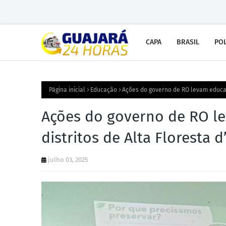
CAPA
BRASIL
POL
Página inicial
Educação
Ações do governo de RO levam educaç
Ações do governo de RO l
distritos de Alta Floresta 
julho 03, 2025