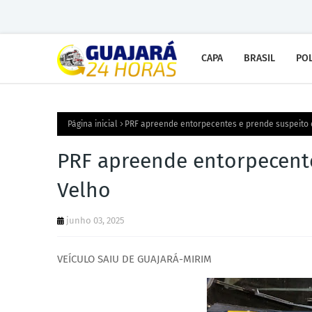
CAPA
BRASIL
POL
Página inicial
PRF apreende entorpecentes e prende suspeito 
PRF apreende entorpecent
Velho
junho 03, 2025
VEÍCULO SAIU DE GUAJARÁ-MIRIM