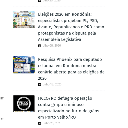
julho 20, 2026
Eleições 2026 em Rondônia:
especialistas projetam PL, PSD,
Avante, Republicanos e PRD como
protagonistas na disputa pela
Assembleia Legislativa
julho 08, 2026
Pesquisa Phoenix para deputado
estadual em Rondônia mostra
cenário aberto para as eleições de
2026
junho 18, 2026
 um
FICCO/RO deflagra operação
contra grupo criminoso
especializado no furto de grãos
em Porto Velho/RO
 e
junho 26, 2025