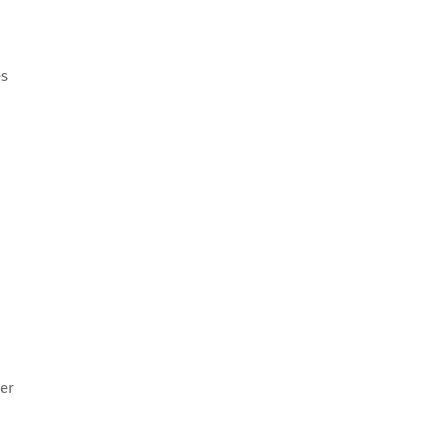
es
er