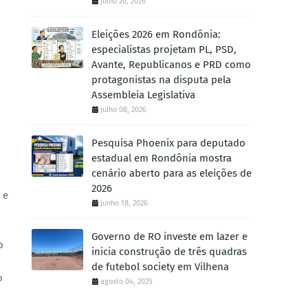
julho 20, 2026
Eleições 2026 em Rondônia:
especialistas projetam PL, PSD,
Avante, Republicanos e PRD como
protagonistas na disputa pela
Assembleia Legislativa
julho 08, 2026
Pesquisa Phoenix para deputado
estadual em Rondônia mostra
cenário aberto para as eleições de
2026
 e
junho 18, 2026
Governo de RO investe em lazer e
o
inicia construção de três quadras
de futebol society em Vilhena
o
agosto 04, 2025