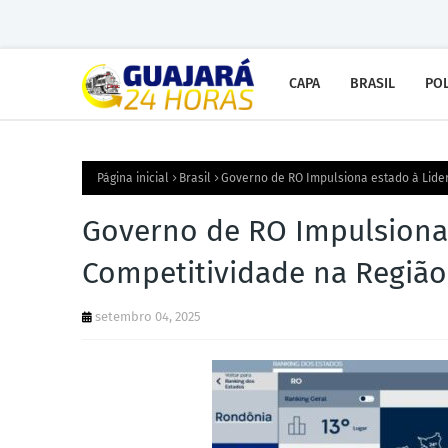
CAPA
BRASIL
POL
Página inicial
Brasil
Governo de RO Impulsiona estado à Lide
Governo de RO Impulsiona 
Competitividade na Região
setembro 04, 2025