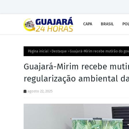
CAPA
BRASIL
POL
Página inicial
Destaque
Guajará-Mirim recebe mutirão do gove
Guajará-Mirim recebe muti
regularização ambiental da 
agosto 22, 2025