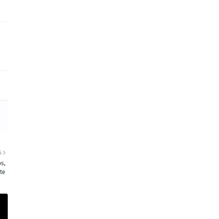
S
s,
te